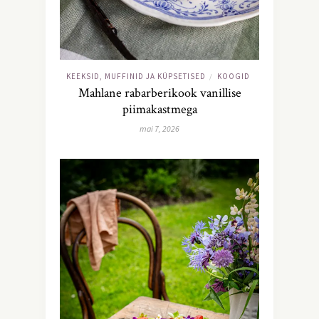
KEEKSID, MUFFINID JA KÜPSETISED
KOOGID
/
Mahlane rabarberikook vanillise
piimakastmega
mai 7, 2026