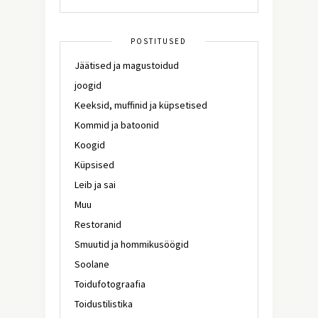
POSTITUSED
Jäätised ja magustoidud
joogid
Keeksid, muffinid ja küpsetised
Kommid ja batoonid
Koogid
Küpsised
Leib ja sai
Muu
Restoranid
Smuutid ja hommikusöögid
Soolane
Toidufotograafia
Toidustilistika