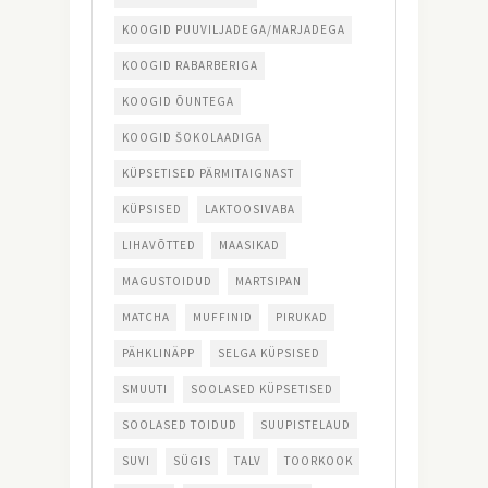
KOOGID PUUVILJADEGA/MARJADEGA
KOOGID RABARBERIGA
KOOGID ÕUNTEGA
KOOGID ŠOKOLAADIGA
KÜPSETISED PÄRMITAIGNAST
KÜPSISED
LAKTOOSIVABA
LIHAVÕTTED
MAASIKAD
MAGUSTOIDUD
MARTSIPAN
MATCHA
MUFFINID
PIRUKAD
PÄHKLINÄPP
SELGA KÜPSISED
SMUUTI
SOOLASED KÜPSETISED
SOOLASED TOIDUD
SUUPISTELAUD
SUVI
SÜGIS
TALV
TOORKOOK