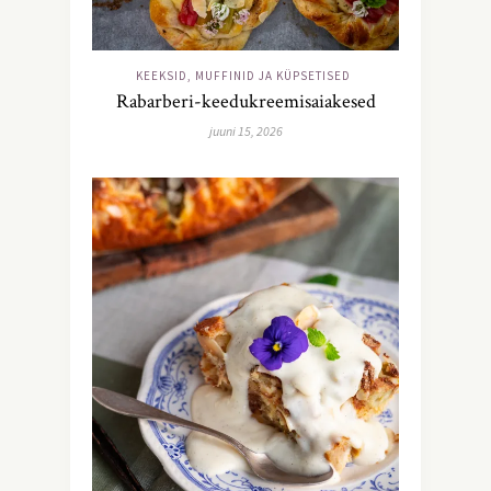
KEEKSID, MUFFINID JA KÜPSETISED
Rabarberi-keedukreemisaiakesed
juuni 15, 2026