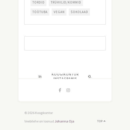
TORDID
TRÜHVLID/KOMMID
TÖÖTUBA
VEGAN
ŠOKOLAAD
KOOGIKONTOR
Instagram did not return a 200.
INSTAGRAMIS
© 2026 Koogikontor
Veebilehe on loonud
Johanna Oja
TOP