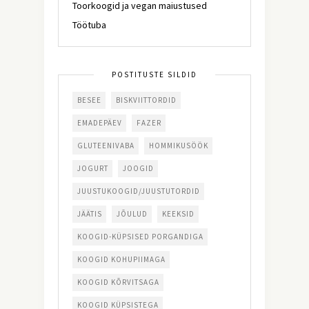
Toorkoogid ja vegan maiustused
Töötuba
POSTITUSTE SILDID
BESEE
BISKVIITTORDID
EMADEPÄEV
FAZER
GLUTEENIVABA
HOMMIKUSÖÖK
JOGURT
JOOGID
JUUSTUKOOGID/JUUSTUTORDID
JÄÄTIS
JÕULUD
KEEKSID
KOOGID-KÜPSISED PORGANDIGA
KOOGID KOHUPIIMAGA
KOOGID KÕRVITSAGA
KOOGID KÜPSISTEGA