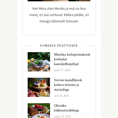
Hei! Mina olen Merilin ja mul on hea
meel, et siia sattusid. Klikka pildile, et
minuga lähemalt tutvuda.
VIIMASED POSTITUSED
Mustika-kohupiimakook
krõbedal
kaerahelbepõhjal
juuli 27, 2026
Suvine mandlikook
koheva kreemi ja
marjadega
juuli 8, 2026
Okroška
külmsuitsulõhega
juuni 19, 2026