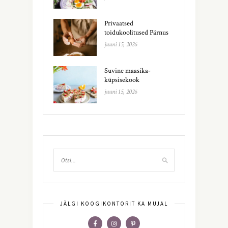
Privaatsed
toidukoolitused Pärnus
juuni 15, 2026
Suvine maasika-
küpsisekook
juuni 15, 2026
JÄLGI KOOGIKONTORIT KA MUJAL